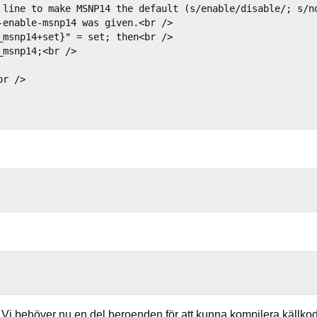
 line to make MSNP14 the default (s/enable/disable/; s/no
-enable-msnp14 was given.<br />

_msnp14+set}" = set; then<br />

msnp14;<br />

r />

. Vi behöver nu en del beroenden för att kunna kompilera källko