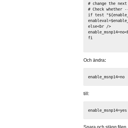
# change the next
# Check whether -
if test "${enable
enableval=$enable_
else<br />

enable_msnp14=no<b
fi

Och ändra
:
till:
Spara och stäng filen