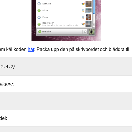
hem källkoden
här
. Packa upp den på skrivbordet och bläddra til
figure
:
del: