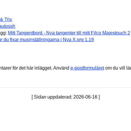
 & Trix
autossh
ägg:
Mitt Tangentbord - Nya tangenter till mitt Filco Majestouch 2
r du fixar musinställningarna i Nya X.org 1.19
arer för det här inlägget.
Använd
e-postformuläret
om du vill l
[ Sidan uppdaterad: 2026-06-16 ]