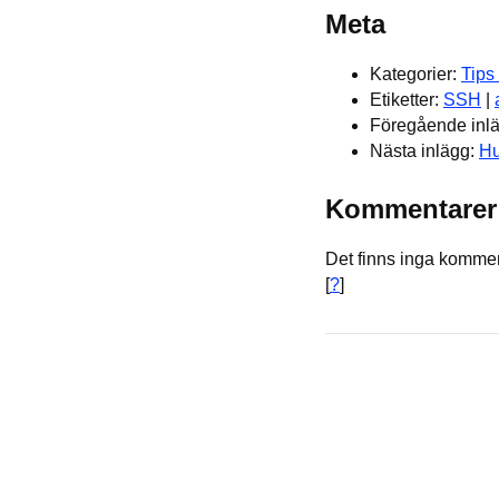
Meta
Kategorier:
Tips
Etiketter:
SSH
|
Föregående inl
Nästa inlägg:
Hu
Kommentarer
Det finns inga komment
[
?
]